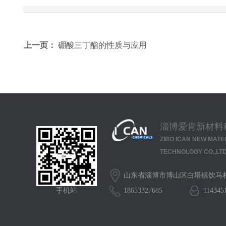
上一页：
硼酸三丁酯的性质与应用
淄博爱肯新材料
ZIBO ICAN NEW MATE
TECHNOLOGY CO.,LTD
山东省淄博市博山区白塔镇饮马
18653327685
114
手机站