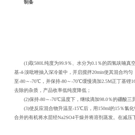
制备
(1)取580L纯度为99.9％、水分为0.1％的四氢呋喃
基-4-溴吡唑抽入深冷釜中，开启搅拌20min使其混
至-80～-70℃，并保持-80～-70℃缓慢滴加2.5M正
去除的杂质，产品收率低纯度降低；
(2)保持-80～-70℃温度下，继续滴加98.0％的硼酸三
(3)使反应混合物升温至-15℃后，用150ml的1
合并的有机将水层经Na2SO4干燥并将溶剂蒸发。在减压下